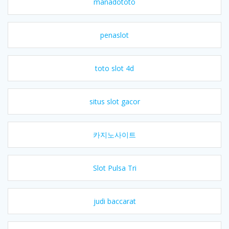
manadototo
penaslot
toto slot 4d
situs slot gacor
카지노사이트
Slot Pulsa Tri
judi baccarat