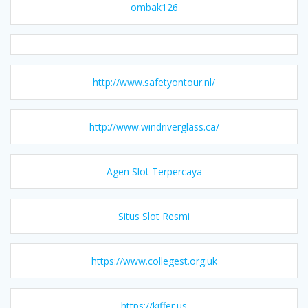
ombak126
http://www.safetyontour.nl/
http://www.windriverglass.ca/
Agen Slot Terpercaya
Situs Slot Resmi
https://www.collegest.org.uk
https://kiffer.us