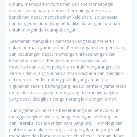
umum, menawarkan turnamen dan sponsor sebagai
sumber pendapatan. Namun, bermain game secara
berlebihan dapat menyebabkan kelelahan, isolasi sosial,
dan gangguan tidur, yang perlu dikelola dengan hati-hati
untuk menghindari dampak negatif.
Keamanan merupakan perhatian yang terus menerus
dalam bermain game online. Perundungan siber, penipuan,
dan kecurangan dapat memengaruhi kesenangan dan
kesehatan mental. Pengembang menyediakan alat
moderasi dan sistem pelaporan untuk mengurangi risiko.
Pemain dan orang tua harus tetap waspada dan mendidik
diri mereka sendiri tentang praktik yang aman. Jika
digunakan secara bertanggung jawab, bermain game tetap
menjadi aktivitas yang merangsang dan menyenangkan
yang dapat dibagikan dengan orang lain dengan aman.
Dunia game online terus berkembang dan berevolusi. Ini
menggabungkan hiburan, pengembangan keterampilan,
dan interaksi sosial dengan cara yang unik. Teknologi dan
platform baru akan menciptakan pengalaman yang lebih
mendalam dan komunitas yang lebih besar. Pemain dapat