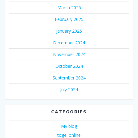
March 2025
February 2025
January 2025
December 2024
November 2024
October 2024
September 2024
July 2024
CATEGORIES
My blog
togel online