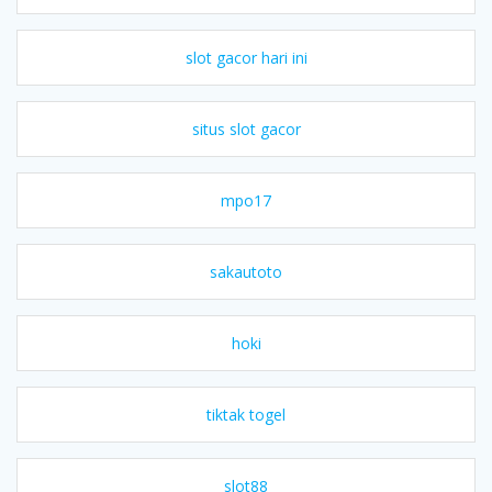
slot gacor hari ini
situs slot gacor
mpo17
sakautoto
hoki
tiktak togel
slot88