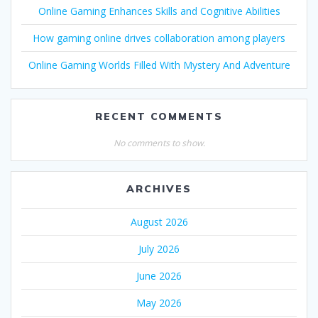
Online Gaming Enhances Skills and Cognitive Abilities
How gaming online drives collaboration among players
Online Gaming Worlds Filled With Mystery And Adventure
RECENT COMMENTS
No comments to show.
ARCHIVES
August 2026
July 2026
June 2026
May 2026