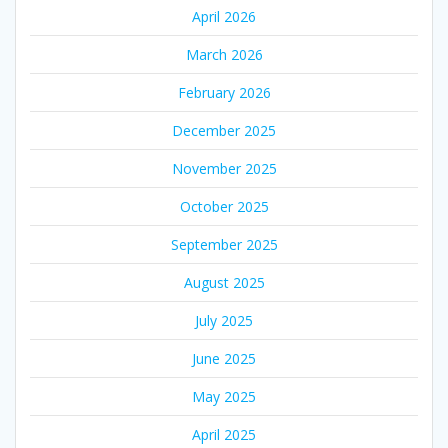
April 2026
March 2026
February 2026
December 2025
November 2025
October 2025
September 2025
August 2025
July 2025
June 2025
May 2025
April 2025