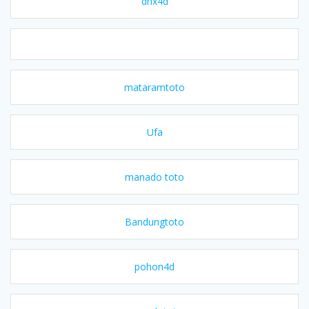
dhx4d
mataramtoto
Ufa
manado toto
Bandungtoto
pohon4d