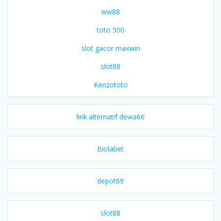
ww88
toto 500
slot gacor maxwin
slot88
Kenzototo
link alternatif dewa66
Biolabet
depot69
slot88